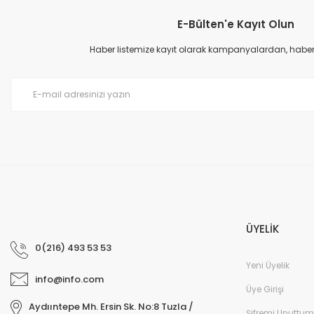
E-Bülten'e Kayıt Olun
Haber listemize kayıt olarak kampanyalardan, haberda
ÜYELİK
0(216) 493 53 53
Yeni Üyelik
info@info.com
Üye Girişi
Aydııntepe Mh. Ersin Sk. No:8 Tuzla /
Şifremi Unuttum