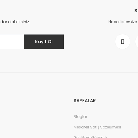
S
r olabilirsiniz.
Haber listemize
Kayıt Ol
SAYFALAR
Bloglar
Mesafeli Satış Sözleşmesi
Gizlilik ve Güvenlik