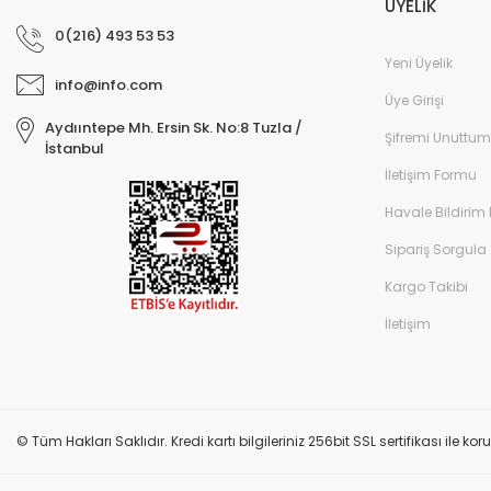
ÜYELİK
0(216) 493 53 53
Yeni Üyelik
info@info.com
Üye Girişi
Aydııntepe Mh. Ersin Sk. No:8 Tuzla /
Şifremi Unuttum
İstanbul
İletişim Formu
FLOW KELEBEK FISKİYE
FLOW LÜKS 2Lİ KOLLEKTÖR
Havale Bildirim
372,03 TL
Sipariş Sorgula
465,04 TL
603,29 TL
1.005,49 TL
Kargo Takibi
İletişim
%5
© Tüm Hakları Saklıdır. Kredi kartı bilgileriniz 256bit SSL sertifikası ile k