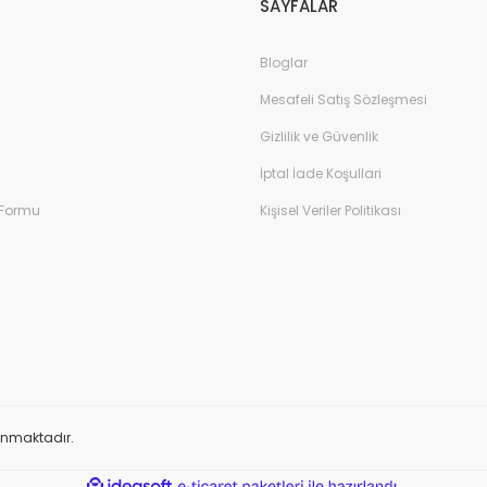
SAYFALAR
Bloglar
Mesafeli Satış Sözleşmesi
Gizlilik ve Güvenlik
İptal İade Koşullari
 Formu
Kişisel Veriler Politikası
FLOW UZA
FLOW MT KOMPLE METAL BAHÇE TABANCASI
1.681,2
856,95 TL
1.428,26 TL
%5
%5
orunmaktadır.
ile
ideasoft
e-