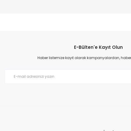
%40
E-Bülten'e Kayıt Olun
Haber listemize kayıt olarak kampanyalardan, haberda
FLOW JAK MU
58,27 TL
FLOW GR KOMPLE METAL BAHÇE TABANCASI
808,96 TL
1.348,27 TL
%40
%20