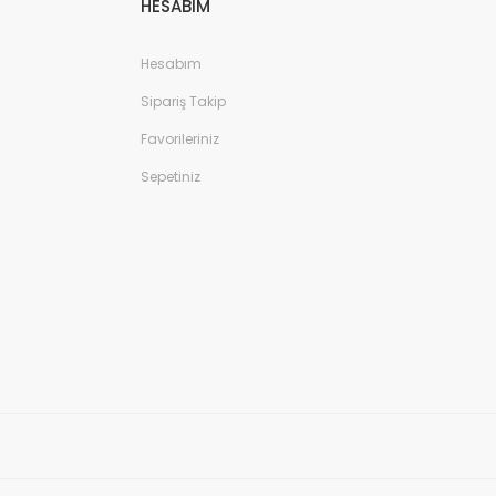
HESABIM
Hesabım
Sipariş Takip
Favorileriniz
Sepetiniz
YAN HORTUM SETİ - 15 MT
3 TL
2.401,75 TL
%5