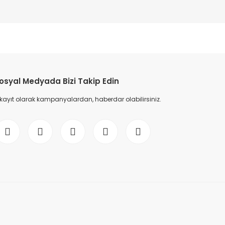
%20
osyal Medyada Bizi Takip Edin
 kayıt olarak kampanyalardan, haberdar olabilirsiniz.
FLOW LÜKS JAK - 1/2'' HORTUM GÖVDE
54,84 TL
68,56 TL
%30