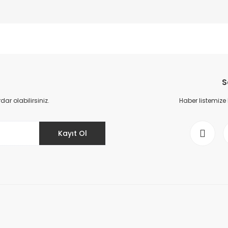
%20
S
r olabilirsiniz.
Haber listemize
SLUK ADAPTÖRÜ
Kayıt Ol
FLOW LÜKS JAK - 1/2'' HORTUM EKLEME
49,36 TL
61,70 TL
%40