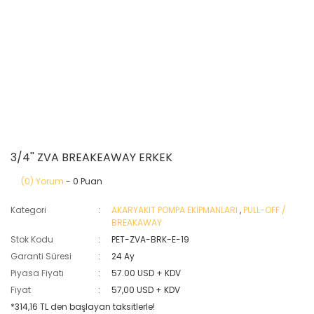
3/4'' ZVA BREAKEAWAY ERKEK
(0) Yorum
- 0 Puan
Kategori
AKARYAKIT POMPA EKİPMANLARI
,
PULL-OFF /
BREAKAWAY
Stok Kodu
PET-ZVA-BRK-E-19
Garanti Süresi
24 Ay
Piyasa Fiyatı
57.00 USD + KDV
Fiyat
57,00 USD + KDV
*314,16 TL den başlayan taksitlerle!