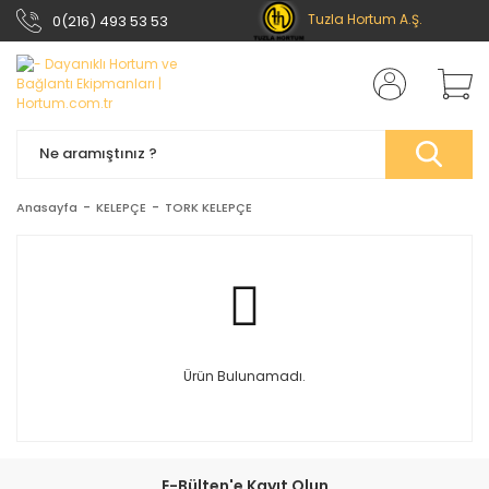
Tuzla Hortum A.Ş.
0(216) 493 53 53
Anasayfa
KELEPÇE
TORK KELEPÇE
Ürün Bulunamadı.
E-Bülten'e Kayıt Olun