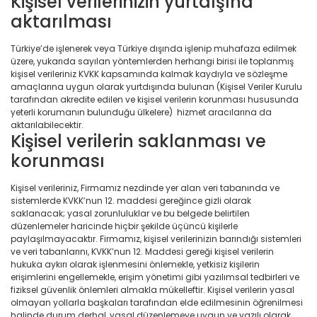
Kişisel verilerinizin yurtdışına
aktarılması
Türkiye’de işlenerek veya Türkiye dışında işlenip muhafaza edilmek
üzere, yukarıda sayılan yöntemlerden herhangi birisi ile toplanmış
kişisel verileriniz KVKK kapsamında kalmak kaydıyla ve sözleşme
amaçlarına uygun olarak yurtdışında bulunan (Kişisel Veriler Kurulu
tarafından akredite edilen ve kişisel verilerin korunması hususunda
yeterli korumanın bulunduğu ülkelere) hizmet aracılarına da
aktarılabilecektir.
Kişisel verilerin saklanması ve
korunması
Kişisel verileriniz, Firmamız nezdinde yer alan veri tabanında ve
sistemlerde KVKK’nun 12. maddesi gereğince gizli olarak
saklanacak; yasal zorunluluklar ve bu belgede belirtilen
düzenlemeler haricinde hiçbir şekilde üçüncü kişilerle
paylaşılmayacaktır. Firmamız, kişisel verilerinizin barındığı sistemleri
ve veri tabanlarını, KVKK’nun 12. Maddesi gereği kişisel verilerin
hukuka aykırı olarak işlenmesini önlemekle, yetkisiz kişilerin
erişimlerini engellemekle, erişim yönetimi gibi yazılımsal tedbirleri ve
fiziksel güvenlik önlemleri almakla mükelleftir. Kişisel verilerin yasal
olmayan yollarla başkaları tarafından elde edilmesinin öğrenilmesi
halinde durum derhal, yasal düzenlemeye uygun ve yazılı olarak