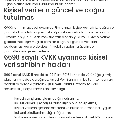
Kişisel Verileri Koruma Kurulu’na bildirilecektir.
Kişisel verilerin güncel ve doğru
tutulması
KVKK’nun 4. maddesi uyarınca Firmamızın kişisel verilerinizi doğru ve
güncel olarak tutma yükümlülüğü bulunmaktadır. Bu kapsamda
Firmamızın yürürlükteki mevzuattan doğan yükümlülüklerini yerine
getirebilmesi için Müşterilerimizin doğru ve güncel verilerini
paylaşması veya web sitesi / mobil uygulama üzerinden
güncellemesi gerekmektedir.
6698 sayılı KVKK uyarınca kişisel
veri sahibinin hakları
6698 sayılı KVKK 11.maddesi 07 Ekim 2016 tarihinde yürürlüğe girmiş
olup ilgili madde gereğince, Kişisel Veri Sahibi’nin bu tarihten sonraki
hakları aşağıdaki gibidir: Kişisel Veri Sahibi, Firmamıza (veri
sorumlusu) başvurarak kendisiyle ilgili;
Kişisel veri işlenip işlenmediğini öğrenme,
Kişisel verileri işlenmişse buna ilişkin bilgi talep etme,
Kişisel verilerin işlenme amacını ve bunların amacına uygun
kullanılıp kullanılmadığını öğrenme,
Yurt içinde veya yurt dışında kişisel verilerin aktarıldığı üçüncü