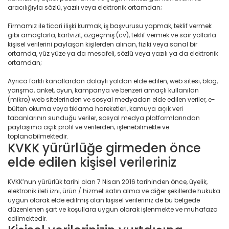
aracılığıyla sözlü, yazılı veya elektronik ortamdan;
Firmamız ile ticari ilişki kurmak, iş başvurusu yapmak, teklif vermek
gibi amaçlarla, kartvizit, özgeçmiş (cv), teklif vermek ve sair yollarla
kişisel verilerini paylaşan kişilerden alınan, fiziki veya sanal bir
ortamda, yüz yüze ya da mesafeli, sözlü veya yazılı ya da elektronik
ortamdan;
Ayrıca farklı kanallardan dolaylı yoldan elde edilen, web sitesi, blog,
yarışma, anket, oyun, kampanya ve benzeri amaçlı kullanılan
(mikro) web sitelerinden ve sosyal medyadan elde edilen veriler, e-
bülten okuma veya tıklama hareketleri, kamuya açık veri
tabanlarının sunduğu veriler, sosyal medya platformlarından
paylaşıma açık profil ve verilerden; işlenebilmekte ve
toplanabilmektedir.
KVKK yürürlüğe girmeden önce
elde edilen kişisel verileriniz
KVKK’nun yürürlük tarihi olan 7 Nisan 2016 tarihinden önce, üyelik,
elektronik ileti izni, ürün / hizmet satın alma ve diğer şekillerde hukuka
uygun olarak elde edilmiş olan kişisel verileriniz de bu belgede
düzenlenen şart ve koşullara uygun olarak işlenmekte ve muhafaza
edilmektedir.