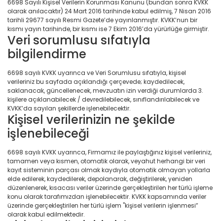
6698 Sayılı Kişisel Verilerin Korunması Kanunu (bundan sonra KVKK
olarak anılacaktır) 24 Mart 2016 tarihinde kabul edilmiş, 7 Nisan 2016
tarihli 29677 sayılı Resmi Gazete’de yayınlanmıştır. KVKK’nun bir
kısmı yayın tarihinde, bir kısmı ise 7 Ekim 2016’da yürürlüğe girmiştir.
Veri sorumlusu sıfatıyla
bilgilendirme
6698 sayılı KVKK uyarınca ve Veri Sorumlusu sıfatıyla, kişisel
verileriniz bu sayfada açıklandığı çerçevede; kaydedilecek,
saklanacak, güncellenecek, mevzuatın izin verdiği durumlarda 3.
kişilere açıklanabilecek / devredilebilecek, sınıflandırılabilecek ve
KVKK’da sayılan şekillerde işlenebilecektir.
Kişisel verilerinizin ne şekilde
işlenebileceği
6698 sayılı KVKK uyarınca, Firmamız ile paylaştığınız kişisel verileriniz,
tamamen veya kısmen, otomatik olarak, veyahut herhangi bir veri
kayıt sisteminin parçası olmak kaydıyla otomatik olmayan yollarla
elde edilerek, kaydedilerek, depolanarak, değiştirilerek, yeniden
düzenlenerek, kısacası veriler üzerinde gerçekleştirilen her türlü işleme
konu olarak tarafımızdan işlenebilecektir. KVKK kapsamında veriler
üzerinde gerçekleştirilen her türlü işlem "kişisel verilerin işlenmesi”
olarak kabul edilmektedir.