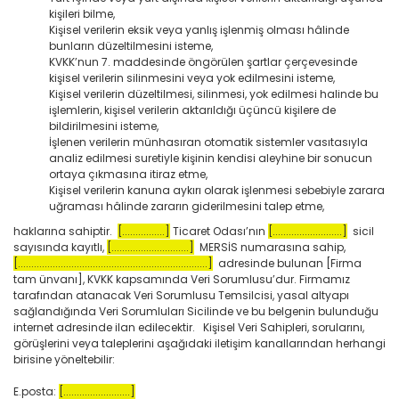
kişileri bilme,
Kişisel verilerin eksik veya yanlış işlenmiş olması hâlinde
bunların düzeltilmesini isteme,
KVKK’nun 7. maddesinde öngörülen şartlar çerçevesinde
kişisel verilerin silinmesini veya yok edilmesini isteme,
Kişisel verilerin düzeltilmesi, silinmesi, yok edilmesi halinde bu
işlemlerin, kişisel verilerin aktarıldığı üçüncü kişilere de
bildirilmesini isteme,
İşlenen verilerin münhasıran otomatik sistemler vasıtasıyla
analiz edilmesi suretiyle kişinin kendisi aleyhine bir sonucun
ortaya çıkmasına itiraz etme,
Kişisel verilerin kanuna aykırı olarak işlenmesi sebebiyle zarara
uğraması hâlinde zararın giderilmesini talep etme,
haklarına sahiptir.
[................]
Ticaret Odası’nın
[..........................]
sicil
sayısında kayıtlı,
[.............................]
MERSİS numarasına sahip,
[.......................................................................]
adresinde bulunan [Firma
tam ünvanı], KVKK kapsamında Veri Sorumlusu’dur. Firmamız
tarafından atanacak Veri Sorumlusu Temsilcisi, yasal altyapı
sağlandığında Veri Sorumluları Sicilinde ve bu belgenin bulunduğu
internet adresinde ilan edilecektir. Kişisel Veri Sahipleri, sorularını,
görüşlerini veya taleplerini aşağıdaki iletişim kanallarından herhangi
birisine yöneltebilir:
E.posta:
[.........................]