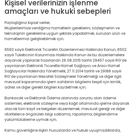
Kişisel verilerinizin işlenme
amaçları ve hukuki sebepleri
Paylaştığınız kişisel veriler,
Müşterilerimize verdiğimiz hizmetlerin gereklerini, sözleşmenin ve
teknolojinin gereklerine uygun şekilde yapabilmek, sunulan ürün ve
hizmetlerimizi geliştirebilmek için;
6563 sayılı Elektronik Ticaretin Düzenlenmesi Hakkında Kanun, 6502
sayılı Tüketicinin Korunması Hakkında Kanun ile bu düzenlemelere
dayanak yapılarak hazırlanan 26.08.2015 tarihli 29457 sayılı RG’de
yayınlanan Elektronik Ticarette Hizmet Sağlayıcı ve Aracı Hizmet
Sağlayıcılar Hakkında Yönetmelik, 27.11.2014 tarihli ve 29188 sayılı
RG’de yayınlanan Mesafeli Sözleşmeler Yönetmeliği ve diğer ilgili
mevzuat kapsamında işlem sahibinin bilgilerini tespit için kimlik,
adres ve diğer gerekli bilgileri kaydetmek için;
Bankacılık ve Elektronik Ödeme alanında zorunlu olan ödeme
sistemleri, elektronik sözleşme veya kağıt ortamında işleme dayanak
olacak tüm kayıt ve belgeleri düzenlemek; mevzuat gereği ve diğer
otoritelerce öngörülen bilgi saklama, raporlama, bilgilendirme
yükümlülüklerine uymak için;
Kamu güvenliğine ilişkin hususlarda ve hukuki uyuşmazlıklarda,