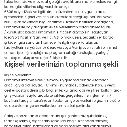
talep halinde ve mevzuat gereği savcılıklara, mahkemelere ve ilgili
kamu görevlilerine bilgi verebilmek için;
6698 sayılı KVKK ve ilgili ikincil düzenlemelere uygun olarak
işlenecektir. Kişisel verilerinizin aktarılabileceği üçüncü kişi veya
kuruluşlar hakkında bilgilendirme Yukarıda belirtilen amaçlarla,
Firmamız ile paylaştığınız kişisel verilerinizin aktarılabileceği kişi
/ kuruluşlar; başta Firmamızın e-ticaret altyapısını sağlayan
IdeaSoft Yazılım San. ve Tic. A.Ş. olmak üzere, tedarikçiler, kargo
şirketleri gibi sunulan hizmetler ile ilgili kişi ve kuruluşlar,
faaliyetlerimizi yürütmek üzere ve/veya Veri İşleyen sıfatı ile hizmet
alınan, iş birliği yaptığımız program ortağı kuruluşları, yurtiçi /
yurtdışı kuruluşlar ve diğer 3. kişilerdir.
Kişisel verilerinizin toplanma şekli
Kişisel verileriniz,
Firmamız internet sitesi ve mobil uygulamalarındaki formlar
aracılığıyla ad, soyad, TC kimlik numarası, adres, telefon, iş veya
özel e-posta adresi gibi bilgiler ile; kullanıcı adı ve şifresi kullanılarak
giriş yapılan sayfalardaki tercihleri, gerçekleştirilen işlemlerin IP
kayıtları, tarayıcı tarafından toplanan çerez verileri ile gezinme süre
ve detaylarını içeren veriler, konum verileri şeklinde;
Satış ve pazarlama departmanı çalışanlarımız, şubelerimiz,
tedarikçilerimiz, diğer satış kanalları, kağıt üzerindeki formlar,
kartvizitler, dijital pazarlama ve çağrı merkezi gibi kanallarımız