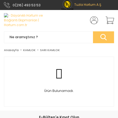
Tuzla Hortum A.Ş.
0(216) 493 53 53
Anasayfa
KAMLOK
SARI KAMLOK
Ürün Bulunamadı.
E-Bülten'e Kayıt Olun