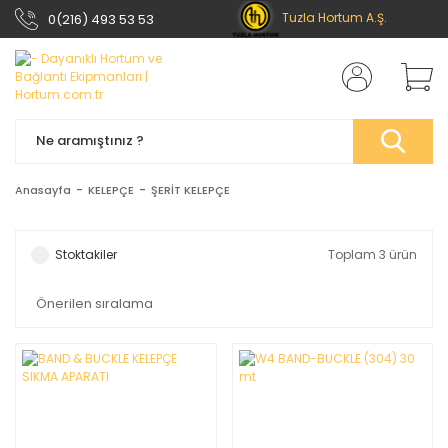
Tuzla Hortum A.Ş.
0(216) 493 53 53
Anasayfa
KELEPÇE
ŞERİT KELEPÇE
Stoktakiler
Toplam 3 ürün