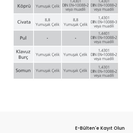
Bu ürünün fiyat bilgisi, resim, ürün açıklamalarında ve diğer konular
Görüş ve önerileriniz için teşekkür ederiz.
E-Bülten'e Kayıt Olun
Ürün resmi kalitesiz, bozuk veya görüntülenemiyor.