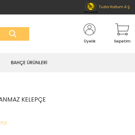
Tuzla Hortum A.Ş.
Üyelik
Sepetim
BAHÇE ÜRÜNLERİ
LANMAZ KELEPÇE
EPÇE