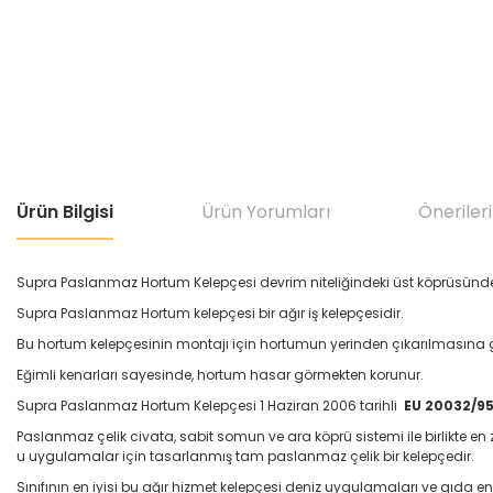
Ürün Bilgisi
Ürün Yorumları
Önerileri
Supra Paslanmaz Hortum Kelepçesi devrim niteliğindeki üst köprüsünd
Supra Paslanmaz Hortum kelepçesi bir ağır iş kelepçesidir.
Bu hortum kelepçesinin montajı için hortumun yerinden çıkarılmasına ge
Eğimli kenarları sayesinde, hortum hasar görmekten korunur.
Supra Paslanmaz Hortum Kelepçesi 1 Haziran 2006 tarihli
EU 20032/9
Paslanmaz çelik civata, sabit somun ve ara köprü sistemi ile birlikte 
u uygulamalar için tasarlanmış tam paslanmaz çelik bir kelepçedir.
Sınıfının en iyisi bu ağır hizmet kelepçesi deniz uygulamaları ve gıda