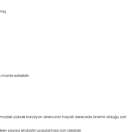
ylaş
onte edilebilir.
i modeli yüksek korozyon direncinin hayati derecede önemli olduğu zorl
ken sayısız endüstri uygulaması için idealdir.