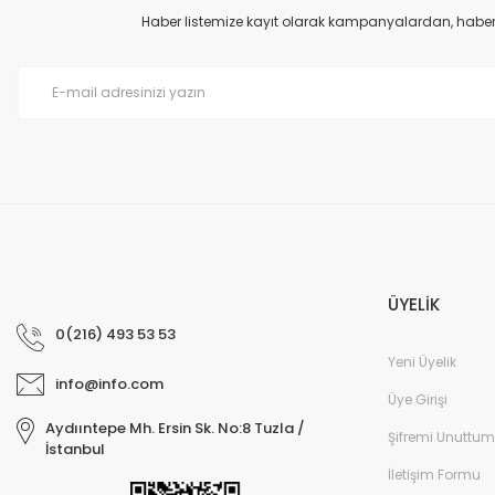
Ürün açıklamasında eksik bilgiler bulunuyor.
Haber listemize kayıt olarak kampanyalardan, haberda
Ürün bilgilerinde hatalar bulunuyor.
Ürün fiyatı diğer sitelerden daha pahalı.
Bu ürüne benzer farklı alternatifler olmalı.
ÜYELİK
0(216) 493 53 53
Yeni Üyelik
info@info.com
Üye Girişi
Aydııntepe Mh. Ersin Sk. No:8 Tuzla /
Şifremi Unuttum
İstanbul
İletişim Formu