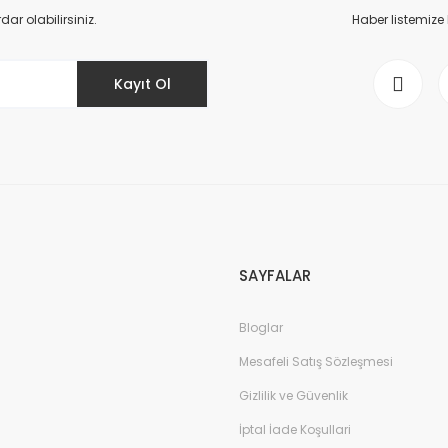
Yorum Yaz
r olabilirsiniz.
Haber listemize
Kayıt Ol
Gönder
SAYFALAR
Bloglar
Mesafeli Satış Sözleşmesi
Gizlilik ve Güvenlik
İptal İade Koşullari