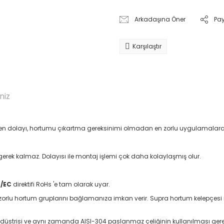
Arkadaşına Öner
Pa
Karşılaştır
niz
en dolayı, hortumu çıkartma gereksinimi olmadan en zorlu uygulamalara m
rek kalmaz. Dolayısı ile montaj işlemi çok daha kolaylaşmış olur.
5/EC
direktifi RoHs 'e tam olarak uyar.
en zorlu hortum gruplarını bağlamanıza imkan verir. Supra hortum kelepçes
 endüstrisi ve aynı zamanda AISI-304 paslanmaz çeliğinin kullanılması gere