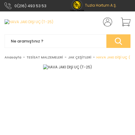
Tuzla Hortum A.Ş.
0(216) 493 53 53
Anasayfa
TESİSAT MALZEMELERİ
JAK ÇEŞİTLERİ
HAVA JAKI DİŞİ UÇ (T-