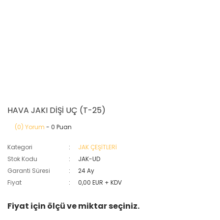
HAVA JAKI DİŞİ UÇ (T-25)
(0) Yorum
- 0 Puan
Kategori
JAK ÇEŞİTLERİ
Stok Kodu
JAK-UD
Garanti Süresi
24 Ay
Fiyat
0,00 EUR + KDV
Fiyat için ölçü ve miktar seçiniz.