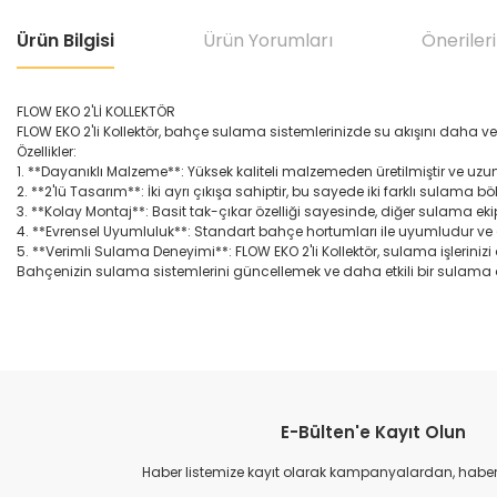
Ürün Bilgisi
Ürün Yorumları
Önerileri
FLOW EKO 2'Lİ KOLLEKTÖR
FLOW EKO 2'li Kollektör, bahçe sulama sistemlerinizde su akışını daha ve
Özellikler:
1. **Dayanıklı Malzeme**: Yüksek kaliteli malzemeden üretilmiştir ve uzun
2. **2'lü Tasarım**: İki ayrı çıkışa sahiptir, bu sayede iki farklı sulama b
3. **Kolay Montaj**: Basit tak-çıkar özelliği sayesinde, diğer sulama ek
4. **Evrensel Uyumluluk**: Standart bahçe hortumları ile uyumludur ve 
5. **Verimli Sulama Deneyimi**: FLOW EKO 2'li Kollektör, sulama işlerinizi 
Bahçenizin sulama sistemlerini güncellemek ve daha etkili bir sulama de
Bu ürünün fiyat bilgisi, resim, ürün açıklamalarında ve diğer konular
Görüş ve önerileriniz için teşekkür ederiz.
E-Bülten'e Kayıt Olun
Ürün resmi kalitesiz, bozuk veya görüntülenemiyor.
Ürün açıklamasında eksik bilgiler bulunuyor.
Haber listemize kayıt olarak kampanyalardan, haberda