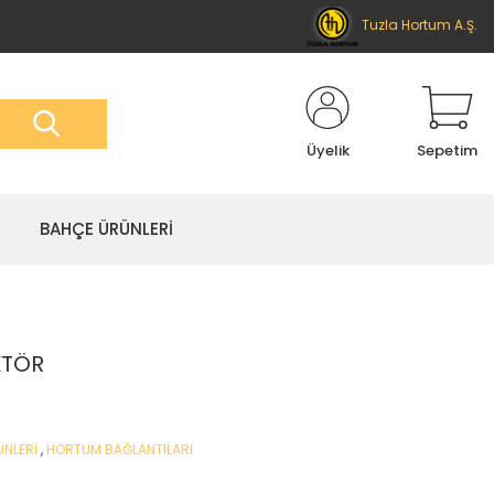
Tuzla Hortum A.Ş.
Üyelik
Sepetim
BAHÇE ÜRÜNLERİ
KTÖR
ÜNLERİ
,
HORTUM BAĞLANTILARI
E