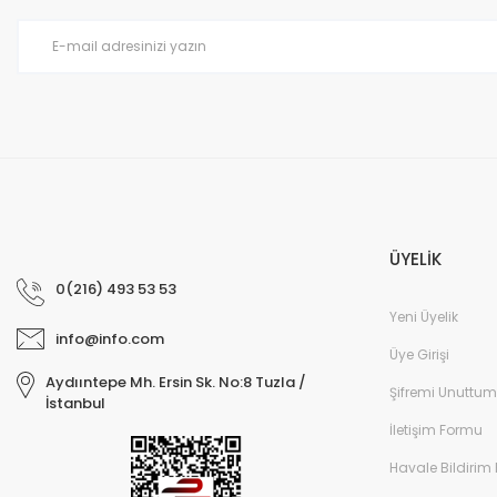
Ürün bilgilerinde hatalar bulunuyor.
Ürün fiyatı diğer sitelerden daha pahalı.
Bu ürüne benzer farklı alternatifler olmalı.
ÜYELİK
0(216) 493 53 53
Yeni Üyelik
info@info.com
Üye Girişi
Aydııntepe Mh. Ersin Sk. No:8 Tuzla /
Şifremi Unuttum
İstanbul
İletişim Formu
Havale Bildirim