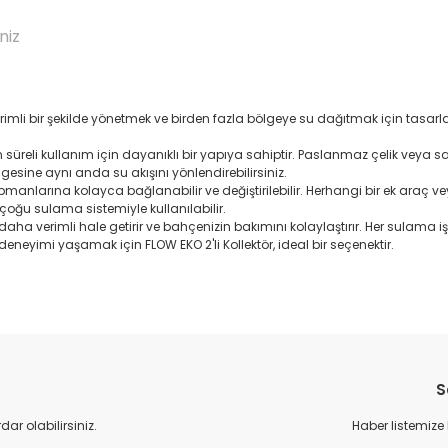
niz
rimli bir şekilde yönetmek ve birden fazla bölgeye su dağıtmak için tasarla
 süreli kullanım için dayanıklı bir yapıya sahiptir. Paslanmaz çelik veya s
ölgesine aynı anda su akışını yönlendirebilirsiniz.
ipmanlarına kolayca bağlanabilir ve değiştirilebilir. Herhangi bir ek araç 
çoğu sulama sistemiyle kullanılabilir.
daha verimli hale getirir ve bahçenizin bakımını kolaylaştırır. Her sulama işl
neyimi yaşamak için FLOW EKO 2'li Kollektör, ideal bir seçenektir.
da yetersiz gördüğünüz noktaları öneri formunu kullanarak tarafımıza il
Bu ürüne ilk yorumu siz yapın!
S
Yorum Yaz
r olabilirsiniz.
Haber listemize