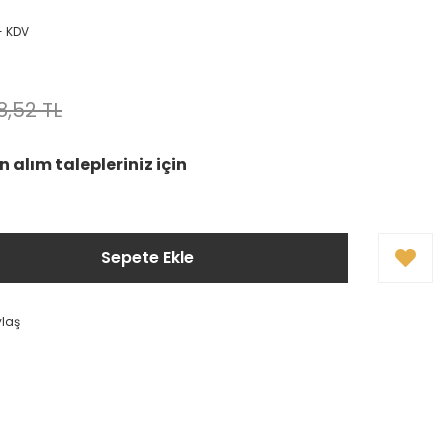
+ KDV
8,52 TL
 alım talepleriniz için
Sepete Ekle
ylaş