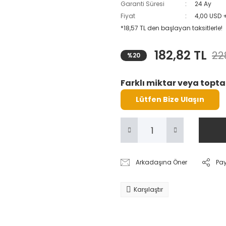
Garanti Süresi
24 Ay
Fiyat
4,00 USD 
*18,57 TL den başlayan taksitlerle!
182,82 TL
22
%20
Farklı miktar veya toptan
Lütfen Bize Ulaşın
Arkadaşına Öner
Pa
Karşılaştır