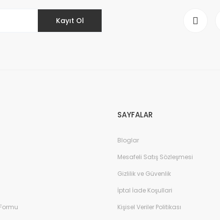
Kayıt Ol
Gönder
SAYFALAR
Bloglar
Mesafeli Satış Sözleşmesi
Gizlilik ve Güvenlik
İptal İade Koşullari
 Formu
Kişisel Veriler Politikası