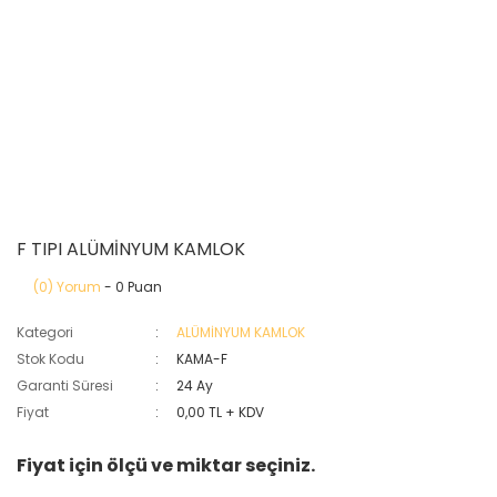
F TIPI ALÜMİNYUM KAMLOK
(0) Yorum
- 0 Puan
Kategori
ALÜMİNYUM KAMLOK
Stok Kodu
KAMA-F
Garanti Süresi
24 Ay
Fiyat
0,00 TL + KDV
Fiyat için ölçü ve miktar seçiniz.