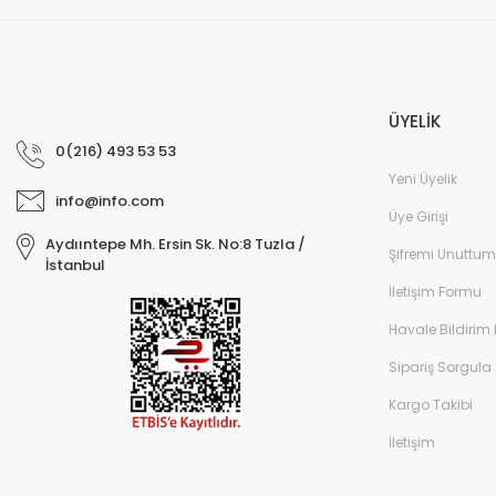
ÜYELİK
0(216) 493 53 53
Yeni Üyelik
info@info.com
Üye Girişi
Aydııntepe Mh. Ersin Sk. No:8 Tuzla /
Şifremi Unuttum
İstanbul
İletişim Formu
Havale Bildirim
Sipariş Sorgula
Kargo Takibi
İletişim