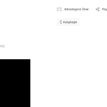
Arkadaşına Öner
Pa
Karşılaştır
niz