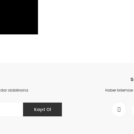
da yetersiz gördüğünüz noktaları öneri formunu kullanarak tarafımıza il
Bu ürüne ilk yorumu siz yapın!
S
Yorum Yaz
r olabilirsiniz.
Haber listemize
Kayıt Ol