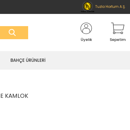
Tuzla Hortum A.Ş.
Üyelik
Sepetim
BAHÇE ÜRÜNLERİ
NE KAMLOK
C