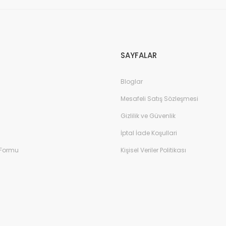
Gönder
SAYFALAR
Bloglar
Mesafeli Satış Sözleşmesi
Gizlilik ve Güvenlik
İptal İade Koşullari
 Formu
Kişisel Veriler Politikası