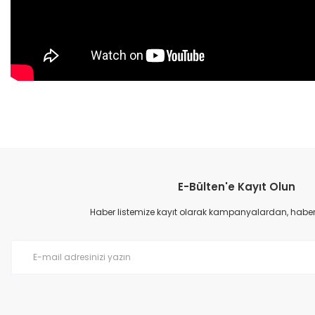
Bu ürünün fiyat bilgisi, resim, ürün açıklamalarında ve diğer konular
Görüş ve önerileriniz için teşekkür ederiz.
E-Bülten'e Kayıt Olun
Ürün resmi kalitesiz, bozuk veya görüntülenemiyor.
Ürün açıklamasında eksik bilgiler bulunuyor.
Haber listemize kayıt olarak kampanyalardan, haberda
Ürün bilgilerinde hatalar bulunuyor.
Ürün fiyatı diğer sitelerden daha pahalı.
Bu ürüne benzer farklı alternatifler olmalı.