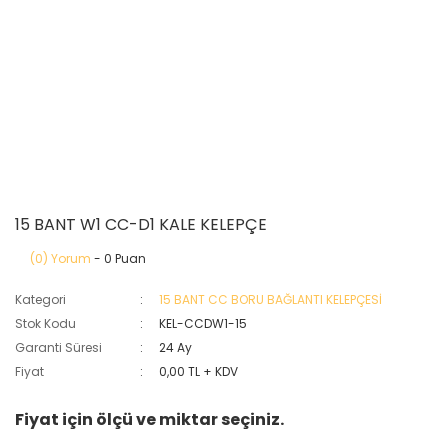
15 BANT W1 CC-D1 KALE KELEPÇE
(0) Yorum
- 0 Puan
Kategori
15 BANT CC BORU BAĞLANTI KELEPÇESİ
Stok Kodu
KEL-CCDW1-15
Garanti Süresi
24 Ay
Fiyat
0,00 TL + KDV
Fiyat için ölçü ve miktar seçiniz.