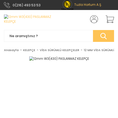
Tuzla Hortum A.Ş.
0(216) 493 53 53
Anasayfa
KELEPÇE
VİDA SÜRÜMLÜ KELEPÇELER
12 MM VİDA SÜRÜMLÜ K