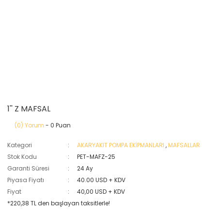
1'' Z MAFSAL
(0) Yorum
- 0 Puan
Kategori
AKARYAKIT POMPA EKİPMANLARI
,
MAFSALLAR
Stok Kodu
PET-MAFZ-25
Garanti Süresi
24 Ay
Piyasa Fiyatı
40.00 USD + KDV
Fiyat
40,00 USD + KDV
*220,38 TL den başlayan taksitlerle!